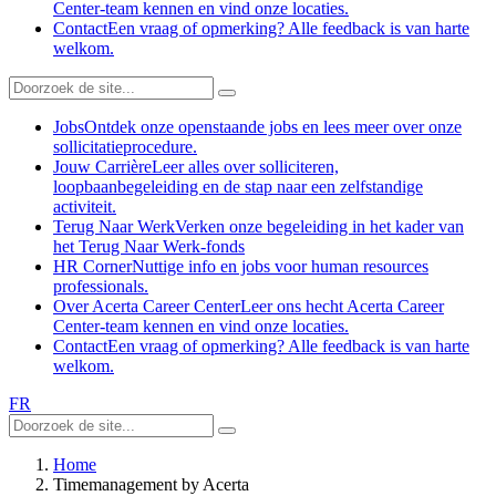
Center-team kennen en vind onze locaties.
Contact
Een vraag of opmerking? Alle feedback is van harte
welkom.
Jobs
Ontdek onze openstaande jobs en lees meer over onze
sollicitatieprocedure.
Jouw Carrière
Leer alles over solliciteren,
loopbaanbegeleiding en de stap naar een zelfstandige
activiteit.
Terug Naar Werk
Verken onze begeleiding in het kader van
het Terug Naar Werk-fonds
HR Corner
Nuttige info en jobs voor human resources
professionals.
Over Acerta Career Center
Leer ons hecht Acerta Career
Center-team kennen en vind onze locaties.
Contact
Een vraag of opmerking? Alle feedback is van harte
welkom.
FR
Home
Timemanagement by Acerta