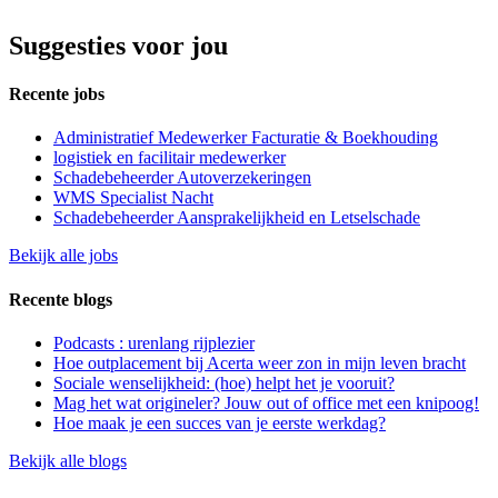
Suggesties voor jou
Recente jobs
Administratief Medewerker Facturatie & Boekhouding
logistiek en facilitair medewerker
Schadebeheerder Autoverzekeringen
WMS Specialist Nacht
Schadebeheerder Aansprakelijkheid en Letselschade
Bekijk alle jobs
Recente blogs
Podcasts : urenlang rijplezier
Hoe outplacement bij Acerta weer zon in mijn leven bracht
Sociale wenselijkheid: (hoe) helpt het je vooruit?
Mag het wat origineler? Jouw out of office met een knipoog!
Hoe maak je een succes van je eerste werkdag?
Bekijk alle blogs