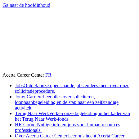
Ga naar de hoofdinhoud
Acerta Career Center
FR
Jobs
Ontdek onze openstaande jobs en lees meer over onze
sollicitatieprocedure.
Jouw Carrière
Leer alles over solliciteren,
loopbaanbegeleiding en de stap naar een zelfstandige
activiteit.
Terug Naar Werk
Verken onze begeleiding in het kader van
het Terug Naar Werk-fonds
HR Corner
Nuttige info en jobs voor human resources
professionals.
Over Acerta Career Center
Leer ons hecht Acerta Career