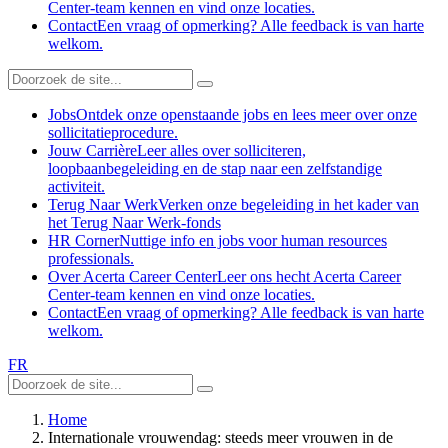
Center-team kennen en vind onze locaties.
Contact
Een vraag of opmerking? Alle feedback is van harte
welkom.
Jobs
Ontdek onze openstaande jobs en lees meer over onze
sollicitatieprocedure.
Jouw Carrière
Leer alles over solliciteren,
loopbaanbegeleiding en de stap naar een zelfstandige
activiteit.
Terug Naar Werk
Verken onze begeleiding in het kader van
het Terug Naar Werk-fonds
HR Corner
Nuttige info en jobs voor human resources
professionals.
Over Acerta Career Center
Leer ons hecht Acerta Career
Center-team kennen en vind onze locaties.
Contact
Een vraag of opmerking? Alle feedback is van harte
welkom.
FR
Home
Internationale vrouwendag: steeds meer vrouwen in de