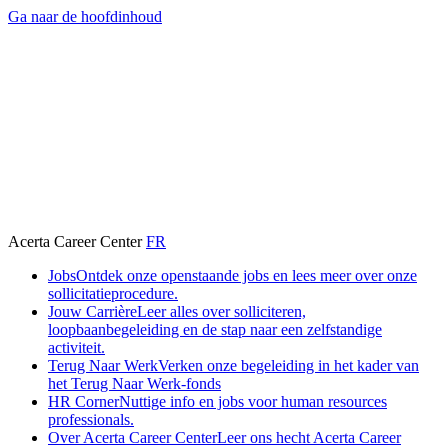
Ga naar de hoofdinhoud
Acerta Career Center
FR
Jobs
Ontdek onze openstaande jobs en lees meer over onze
sollicitatieprocedure.
Jouw Carrière
Leer alles over solliciteren,
loopbaanbegeleiding en de stap naar een zelfstandige
activiteit.
Terug Naar Werk
Verken onze begeleiding in het kader van
het Terug Naar Werk-fonds
HR Corner
Nuttige info en jobs voor human resources
professionals.
Over Acerta Career Center
Leer ons hecht Acerta Career