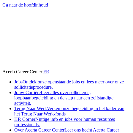
Ga naar de hoofdinhoud
Acerta Career Center
FR
Jobs
Ontdek onze openstaande jobs en lees meer over onze
sollicitatieprocedure.
Jouw Carrière
Leer alles over solliciteren,
loopbaanbegeleiding en de stap naar een zelfstandige
activiteit.
Terug Naar Werk
Verken onze begeleiding in het kader van
het Terug Naar Werk-fonds
HR Corner
Nuttige info en jobs voor human resources
professionals.
Over Acerta Career Center
Leer ons hecht Acerta Career